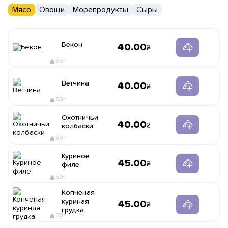
Мясо
Овощи
Морепродукты
Сыры
Бекон
40.00
50г
Ветчина
40.00
50г
Охотничьи
40.00
колбаски
50г
Куриное
45.00
филе
50г
Копченая
куриная
45.00
грудка
50г