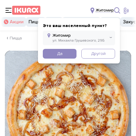
Житомир
Акции
Пицца
Суши
Суши бургеры
Комбо
Закус
Это ваш населенный пункт?
Пицца
Да
Другой