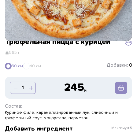
Трюфельная пицца с курицей
565 г
Добавки:
0
30 см
40 см
245
Состав:
Куриное филе, карамелизированный лук, сливочный и
трюфельный соус, моцарелла, пармезан
Добавить ингредиент
Максимум
5