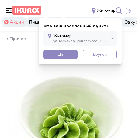
Житомир
Акции
Пицца
Суши
Суши бургеры
Комбо
Закус
Это ваш населенный пункт?
Прочее
Да
Другой