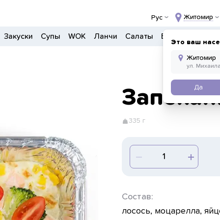
Житомир
Рус
Закуски
Супы
WOK
Ланчи
Салаты
Боулы
Детско
Это ваш нас
Да
Запекан
335 г
Состав:
лосось, моцарелла, яйц