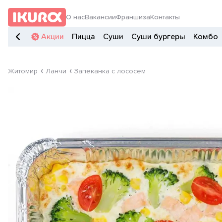
О нас
Вакансии
Франшиза
Контакты
Акции
Пицца
Суши
Суши бургеры
Комбо
Житомир
Ланчи
Запеканка с лососем