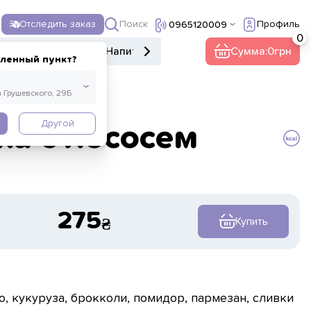
Поиск
Отследить заказ
Профиль
0965120009
е меню
Десерты
Напитки
Прочее
Сумма:
0
еленный пункт?
Другой
ка с лососем
275
Купить
о, кукуруза, брокколи, помидор, пармезан, сливки