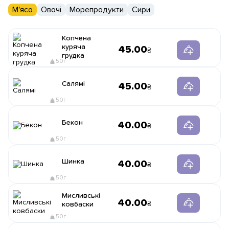
М'ясо
Овочі
Морепродукти
Сири
Копчена
куряча
45.00
грудка
50г
Салямі
45.00
50г
Бекон
40.00
50г
Шинка
40.00
50г
Мисливські
40.00
ковбаски
50г