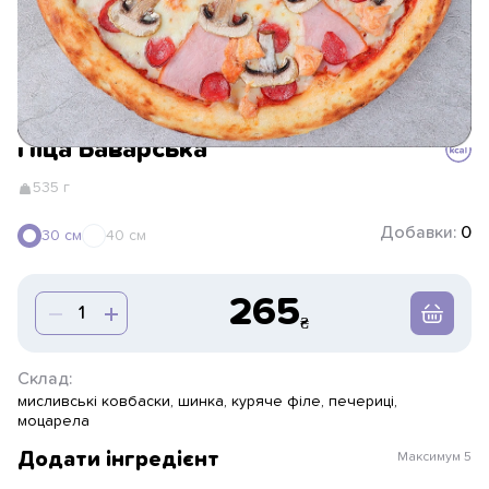
Піца Баварська
535 г
Добавки:
0
30 см
40 см
265
Склад:
мисливські ковбаски, шинка, куряче філе, печериці,
моцарела
Додати інгредієнт
Максимум
5