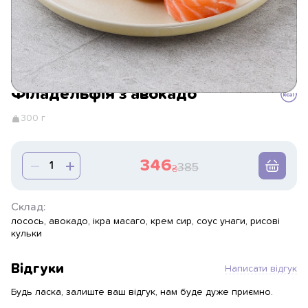
Філадельфія з авокадо
300 г
346
385
Склад:
лосось, авокадо, ікра масаго, крем сир, соус унаги, рисові
кульки
Відгуки
Написати відгук
Будь ласка, залиште ваш відгук, нам буде дуже приємно.