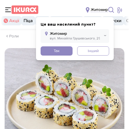
Житомир
Акції
Піца
Суші
Суші бургери
Комбо
Закуски
С
Це ваш населений пункт?
Роли
Так
Інший