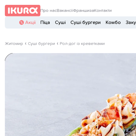
Про нас
Вакансії
Франшиза
Контакти
Акції
Піца
Суші
Суші бургери
Комбо
Заку
Житомир
Суші бургери
Рол-дог із креветками