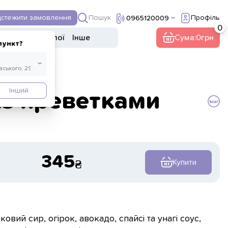
Пошук
дстежити замовлення
Профіль
0965120009
Десерти
Напої
Інше
Сума:
0
пункт?
Інший
із креветками
345
Купити
овий сир, огірок, авокадо, спайсі та унагі соус,