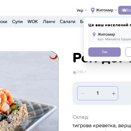
Житомир
Ві
Укр
ски
Супи
WOK
Ланчі
Салати
Боули
Дитяче меню
Це ваш населений 
Так
Рол-дог 
345 г
Склад:
тигрова креветка, вершк