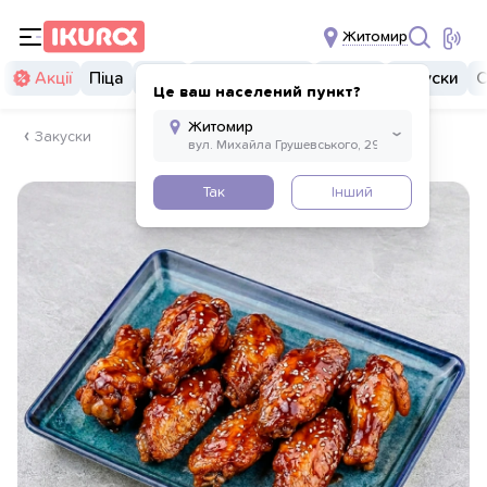
Житомир
Акції
Піца
Суші
Суші бургери
Комбо
Закуски
С
Це ваш населений пункт?
Закуски
Так
Інший