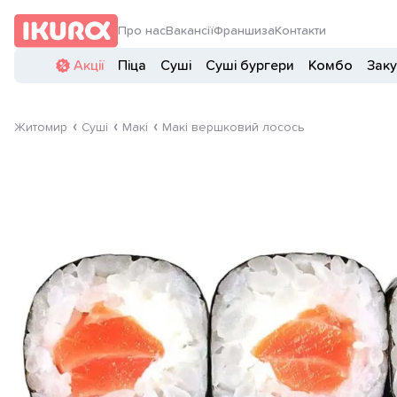
Про нас
Вакансії
Франшиза
Контакти
Акції
Піца
Суші
Суші бургери
Комбо
Заку
Житомир
Суші
Макі
Макі вершковий лосось