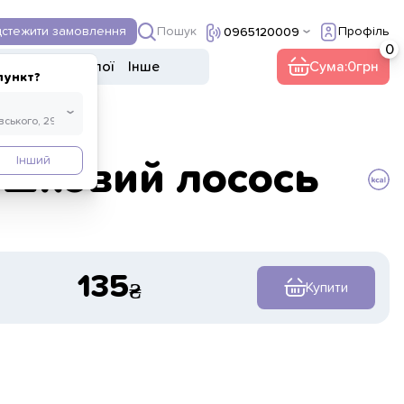
Пошук
дстежити замовлення
Профіль
0965120009
Десерти
Напої
Інше
Сума:
0
пункт?
Інший
ршковий лосось
135
Купити