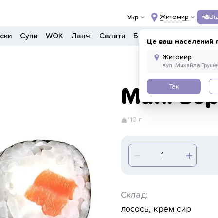
Житомир
Ві
Укр
ски
Супи
WOK
Ланчі
Салати
Боули
Дитяче меню
Це ваш населений 
Так
Макі ве
110 г
Склад:
лосось, крем сир