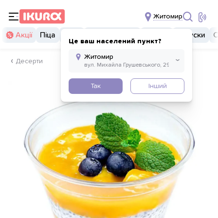
Житомир
Акції
Піца
Суші
Суші бургери
Комбо
Закуски
С
Це ваш населений пункт?
Десерти
Так
Інший