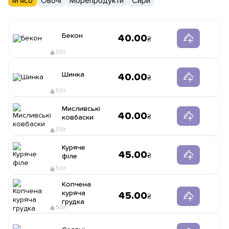
М'ясо
Овочі
Морепродукти
Сири
Бекон
40.00
50г
Шинка
40.00
50г
Мисливські
40.00
ковбаски
50г
Куряче
45.00
філе
50г
Копчена
куряча
45.00
грудка
50г