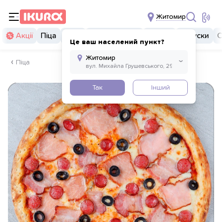
Житомир
Акції
Піца
Суші
Суші бургери
Комбо
Закуски
С
Це ваш населений пункт?
Піца
Так
Інший