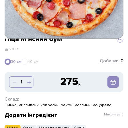
Піца М'ясний бум
530 г
Добавки:
0
30 см
40 см
275
Склад:
шинка, мисливські ковбаски, бекон, маслини, моцарела
Додати інгредієнт
Максимум
5