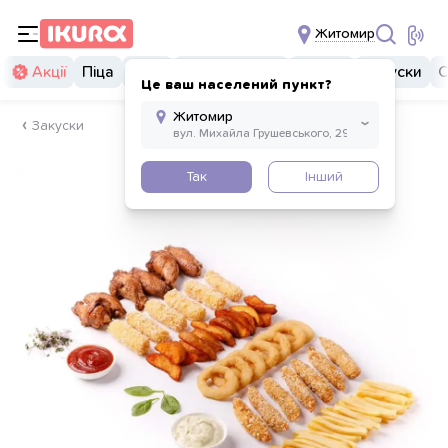
Житомир
Акції
Піца
Суші
Суші бургери
Комбо
Закуски
С
Це ваш населений пункт?
Закуски
Так
Інший