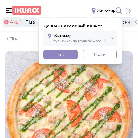
Житомир
Акції
Піца
Суші
Суші бургери
Комбо
Закуски
С
Це ваш населений пункт?
Піца
Так
Інший