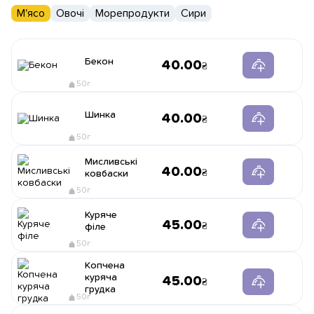
М'ясо
Овочі
Морепродукти
Сири
Бекон
40.00
50г
Шинка
40.00
50г
Мисливські
40.00
ковбаски
50г
Куряче
45.00
філе
50г
Копчена
куряча
45.00
грудка
50г