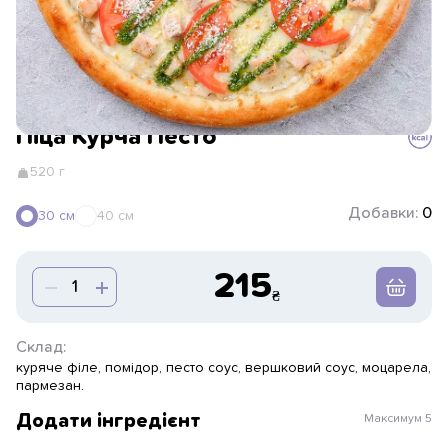
Піца Курча Песто
520 г
Добавки:
0
30 см
40 см
215
Склад:
куряче філе, помідор, песто соус, вершковий соус, моцарела,
пармезан.
Додати інгредієнт
Максимум
5