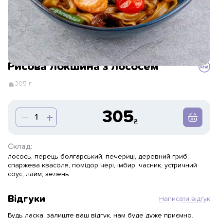
Рисова локшина з лососем
305 г
305
Склад:
лосось, перець болгарський, печериці, деревний гриб,
спаржева квасоля, помідор чері, імбир, часник, устричний
соус, лайм, зелень
Відгуки
Написати відгук
Будь ласка, залиште ваш відгук, нам буде дуже приємно.