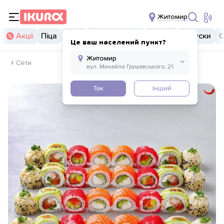
Житомир
Акції
Піца
Суші
Суші бургери
Комбо
Закуски
С
Це ваш населений пункт?
Сети
Так
Інший