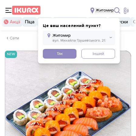
Житомир
Акції
Піца
Суші
Суші бургери
Комбо
Закуски
С
Це ваш населений пункт?
Сети
Так
Інший
NEW