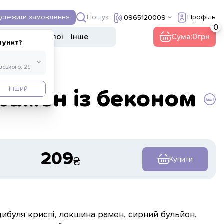
Пошук
дстежити замовлення
Профіль
0965120009
Десерти
Напої
Інше
Сума:
0
пункт?
Інший
рамен із беконом
209
Купити
цибуля криспі, локшина рамен, сирний бульйон,