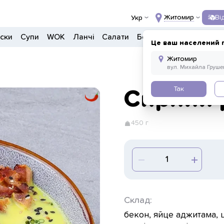
Житомир
Ві
Укр
ски
Супи
WOK
Ланчі
Салати
Боули
Дитяче меню
Це ваш населений 
Так
Сирний 
450 г
Склад:
бекон, яйце аджитама, 