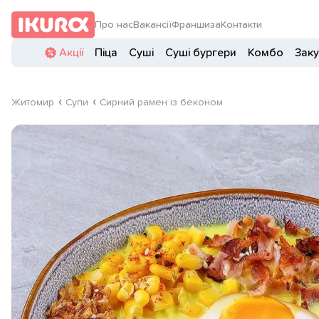
Про нас
Вакансії
Франшиза
Контакти
Акції
Піца
Суші
Суші бургери
Комбо
Заку
Житомир
Супи
Сирний рамен із беконом