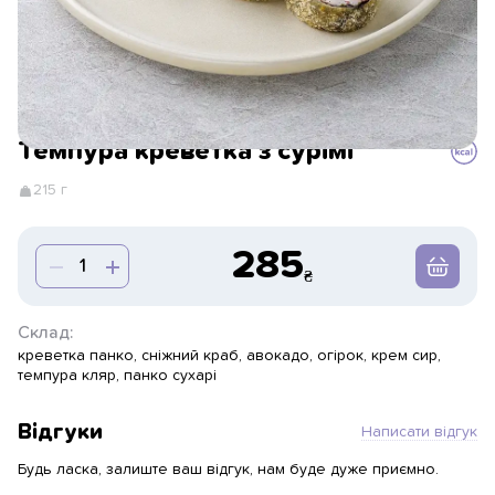
Темпура креветка з сурімі
215 г
285
Склад:
креветка панко, сніжний краб, авокадо, огірок, крем сир,
темпура кляр, панко сухарі
Відгуки
Написати відгук
Будь ласка, залиште ваш відгук, нам буде дуже приємно.