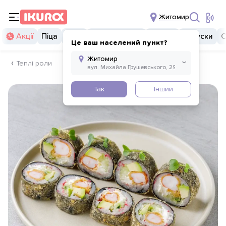
Житомир
Акції
Піца
Суші
Суші бургери
Комбо
Закуски
С
Це ваш населений пункт?
Теплі роли
Так
Інший