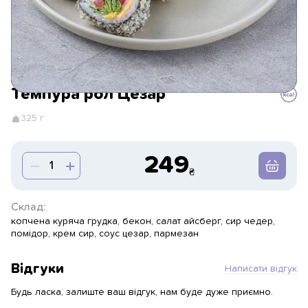
Темпура рол Цезар
325 г
249
Склад:
копчена куряча грудка, бекон, салат айсберг, сир чедер,
помідор, крем сир, соус цезар, пармезан
Відгуки
Написати відгук
Будь ласка, залиште ваш відгук, нам буде дуже приємно.