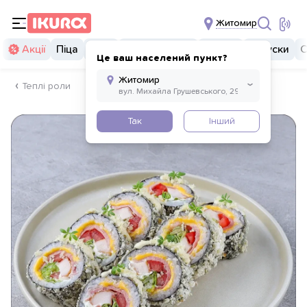
Житомир
Акції
Піца
Суші
Суші бургери
Комбо
Закуски
С
Це ваш населений пункт?
Теплі роли
Так
Інший