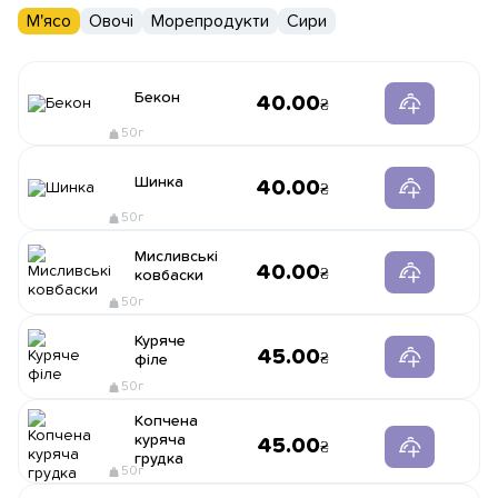
М'ясо
Овочі
Морепродукти
Сири
Бекон
40.00
50г
Шинка
40.00
50г
Мисливські
40.00
ковбаски
50г
Куряче
45.00
філе
50г
Копчена
куряча
45.00
грудка
50г