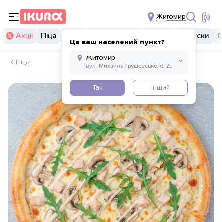
Житомир
Акції
Піца
Суші
Суші бургери
Комбо
Закуски
С
Це ваш населений пункт?
Піца
Так
Інший