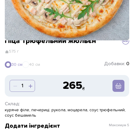
Піца Трюфельний жюльєн
575 г
Добавки:
0
30 см
40 см
265
Склад:
куряче філе, печериці, рукола, моцарела, соус трюфельний,
соус бешамель
Додати інгредієнт
Максимум
5