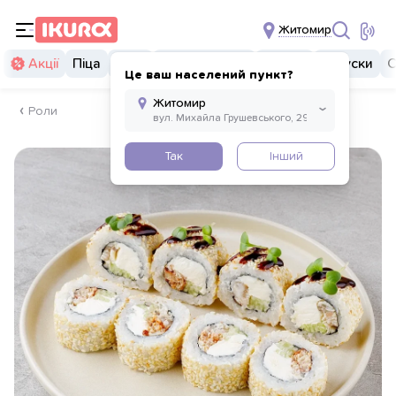
Житомир
Акції
Піца
Суші
Суші бургери
Комбо
Закуски
С
Це ваш населений пункт?
Роли
Так
Інший