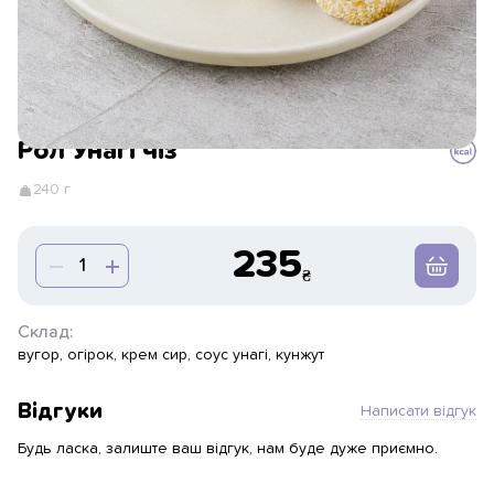
Рол Унагі чіз
240 г
235
Склад:
вугор, огірок, крем сир, соус унагі, кунжут
Відгуки
Написати відгук
Будь ласка, залиште ваш відгук, нам буде дуже приємно.