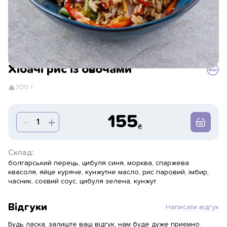
Хібачі рис із овочами
300 г
155
Склад:
болгарський перець, цибуля синя, морква, спаржева
квасоля, яйце куряче, кунжутне масло, рис паровий, імбир,
часник, соєвий соус, цибуля зелена, кунжут
Відгуки
Написати відгук
Будь ласка, залиште ваш відгук, нам буде дуже приємно.