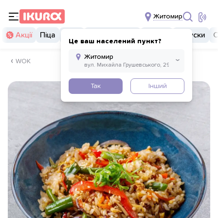
Житомир
Акції
Піца
Суші
Суші бургери
Комбо
Закуски
С
Це ваш населений пункт?
WOK
Так
Інший