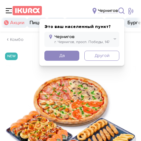
Чернигов
Акции
Пицца
Суши
Суши бургеры
Комбо
Бург
Это ваш населенный пункт?
Комбо
Да
Другой
NEW