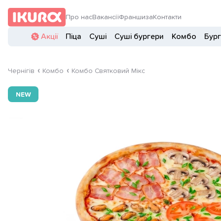
Про нас
Вакансії
Франшиза
Контакти
Акції
Піца
Суші
Суші бургери
Комбо
Бур
Чернігів
Комбо
Комбо Святковий Мікс
NEW