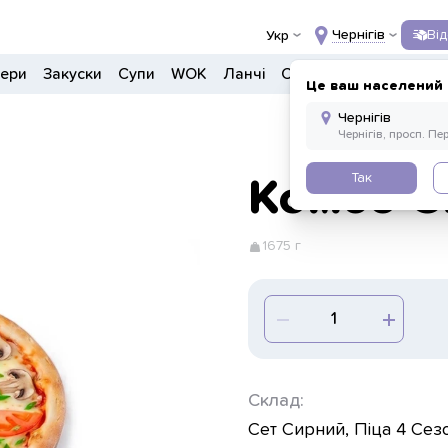
Чернігів
Ві
Укр
гери
Закуски
Супи
WOK
Ланчі
Салати
Боули
Напо
Це ваш населений 
Так
Комбо С
1675 г
Склад:
Сет Сирний, Піца 4 Сезо