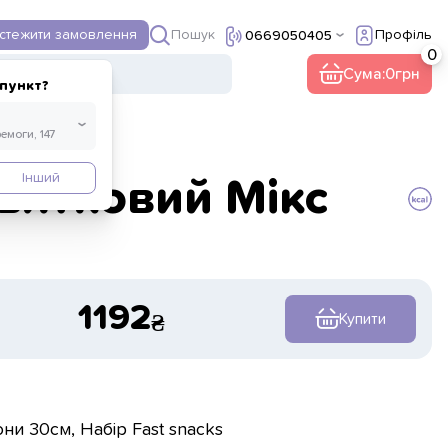
Пошук
дстежити замовлення
Профіль
0669050405
ї
Інше
Кава
Сума:
0
пункт?
Інший
вятковий Мікс
1192
Купити
ни 30см, Набір Fast snacks