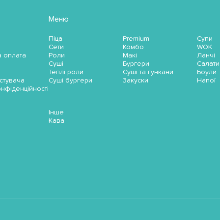
Меню
Піца
Premium
Супи
Сети
Комбо
WOK
а оплата
Роли
Макі
Ланчі
Суші
Бургери
Салати
Теплі роли
Суші та гункани
Боули
стувача
Суші бургери
Закуски
Напої
онфіденційності
Інше
Кава