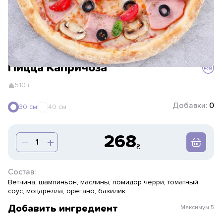
Пицца Капричоза
510 г
Добавки:
0
30 см
40 см
268
Состав:
Ветчина, шампиньон, маслины, помидор черри, томатный
соус, моцарелла, орегано, базилик
Добавить ингредиент
Максимум
5