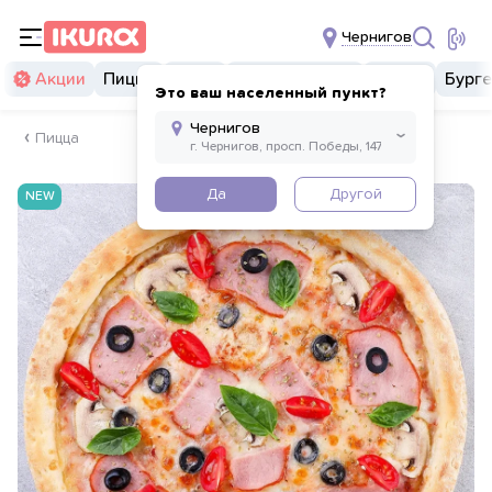
Чернигов
Акции
Пицца
Суши
Суши бургеры
Комбо
Бург
Это ваш населенный пункт?
Пицца
Да
Другой
NEW