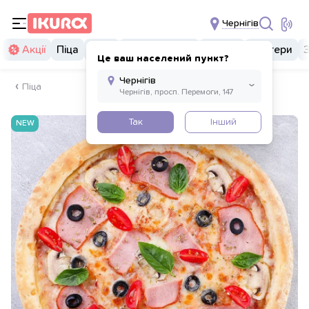
Чернігів
Акції
Піца
Суші
Суші бургери
Комбо
Бургери
Це ваш населений пункт?
Піца
Так
Інший
NEW