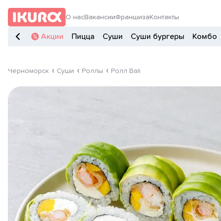
О нас
Вакансии
Франшиза
Контакты
Акции
Пицца
Суши
Суши бургеры
Комбо
Черноморск
Суши
Роллы
Ролл Bali