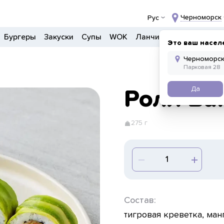
Черноморск
Рус
Бургеры
Закуски
Супы
WOK
Ланчи
Салаты
Боул
Это ваш насел
Да
Ролл Bal
275 г
Состав:
тигровая креветка, ман