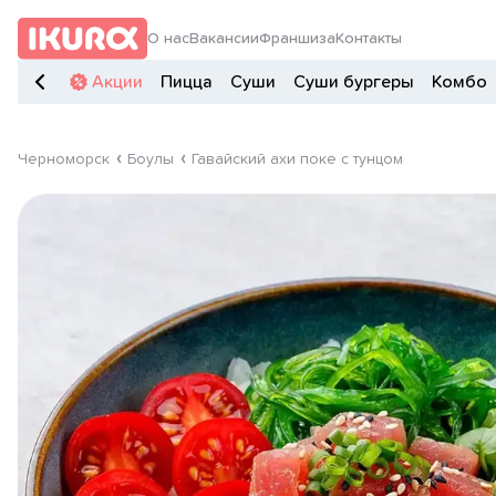
О нас
Вакансии
Франшиза
Контакты
Акции
Пицца
Суши
Суши бургеры
Комбо
Черноморск
Боулы
Гавайский ахи поке с тунцом