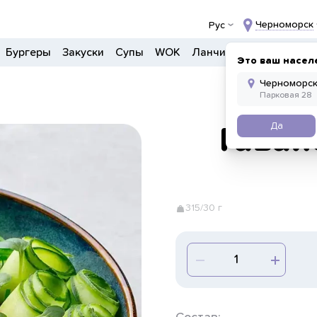
Черноморск
Рус
Бургеры
Закуски
Супы
WOK
Ланчи
Салаты
Боул
Это ваш насел
Да
Гавай
315/30 г