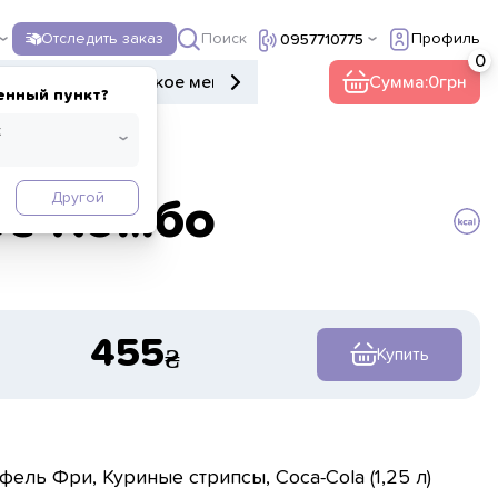
Поиск
Отследить заказ
Профиль
0957710775
ы
Донеры
Детское меню
Десерты
Напитки
Сумма:
0
Прочее
енный пункт?
Другой
ое Комбо
455
Купить
фель Фри, Куриные стрипсы, Coca-Cola (1,25 л)