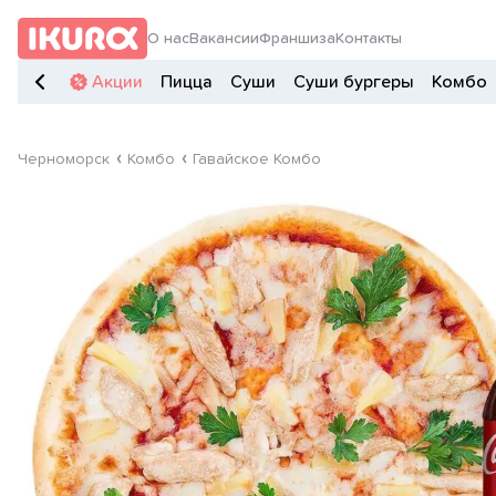
О нас
Вакансии
Франшиза
Контакты
Акции
Пицца
Суши
Суши бургеры
Комбо
Черноморск
Комбо
Гавайское Комбо