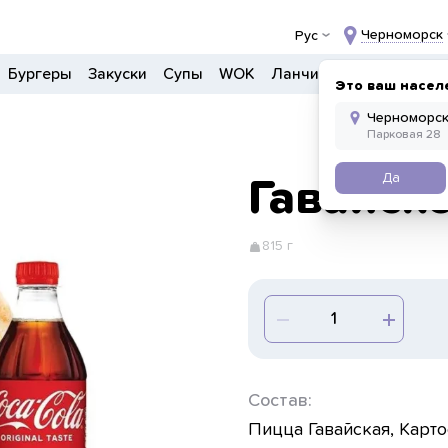
Черноморск
Рус
Бургеры
Закуски
Супы
WOK
Ланчи
Салаты
Боул
Это ваш насел
Да
Гавайск
815 г
Состав:
Пицца Гавайская, Карто