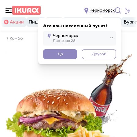
Черноморск
Акции
Пицца
Суши
Суши бургеры
Комбо
Бург
Это ваш населенный пункт?
Комбо
Да
Другой