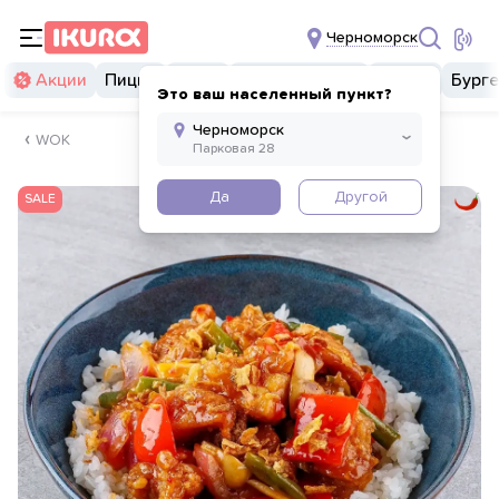
Черноморск
Акции
Пицца
Суши
Суши бургеры
Комбо
Бург
Это ваш населенный пункт?
WOK
Да
Другой
SALE