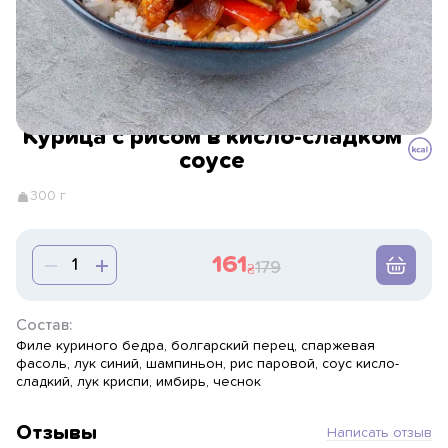
Курица с рисом в кисло-сладком
соусе
300 г
161
179
Состав:
Филе куриного бедра, болгарский перец, спаржевая
фасоль, лук синий, шампиньон, рис паровой, соус кисло-
сладкий, лук криспи, имбирь, чеснок
Отзывы
Написать отзыв