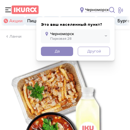
Черноморск
Акции
Пицца
Суши
Суши бургеры
Комбо
Бург
Это ваш населенный пункт?
Ланчи
Да
Другой