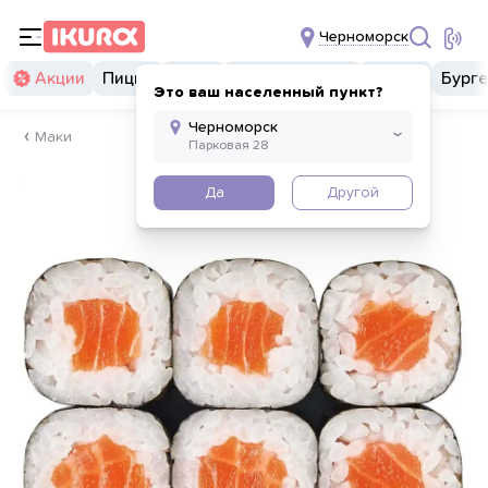
Черноморск
Акции
Пицца
Суши
Суши бургеры
Комбо
Бург
Это ваш населенный пункт?
Маки
Да
Другой