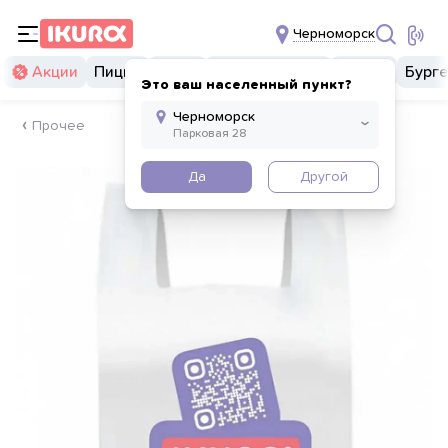
Черноморск
Акции
Пицца
Суши
Суши бургеры
Комбо
Бург
Это ваш населенный пункт?
Прочее
Да
Другой