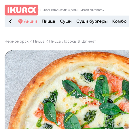
О нас
Вакансии
Франшиза
Контакты
Акции
Пицца
Суши
Суши бургеры
Комбо
Черноморск
Пицца
Пицца Лосось & Шпинат