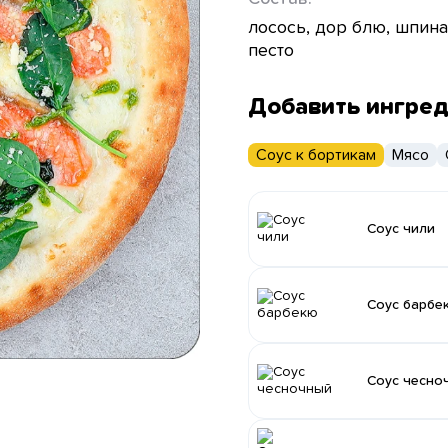
лосось, дор блю, шпина
песто
Добавить ингре
Соус к бортикам
Мясо
Соус чили
Соус барбе
Соус чесно