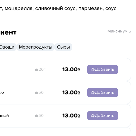
т, моцарелла, сливочный соус, пармезан, соус
диент
Максимум
5
Овощи
Морепродукты
Сыры
13.00
20г
Добавить
13.00
кю
50г
Добавить
13.00
чный
50г
Добавить