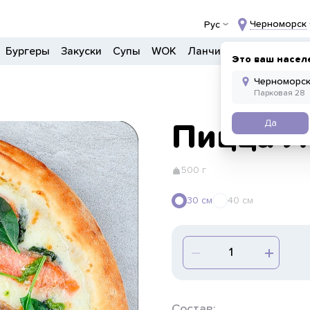
Черноморск
Рус
Бургеры
Закуски
Супы
WOK
Ланчи
Салаты
Боул
Это ваш насел
Да
Пицца Л
500 г
30 см
40 см
Состав: