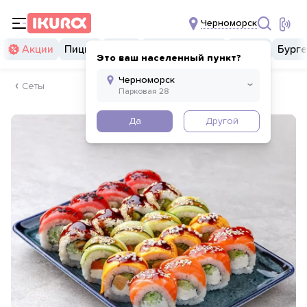
Черноморск
Акции
Пицца
Суши
Суши бургеры
Комбо
Бург
Это ваш населенный пункт?
Сеты
Да
Другой