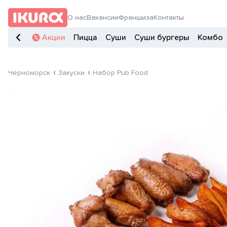
О нас
Вакансии
Франшиза
Контакты
Акции
Пицца
Суши
Суши бургеры
Комбо
Черноморск
Закуски
Набор Pub Food