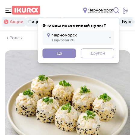
Черноморск
Акции
Пицца
Суши
Суши бургеры
Комбо
Бург
Это ваш населенный пункт?
Роллы
Да
Другой