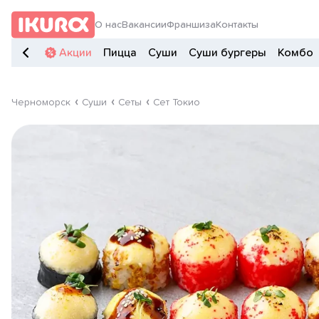
О нас
Вакансии
Франшиза
Контакты
Акции
Пицца
Суши
Суши бургеры
Комбо
Черноморск
Суши
Сеты
Сет Токио