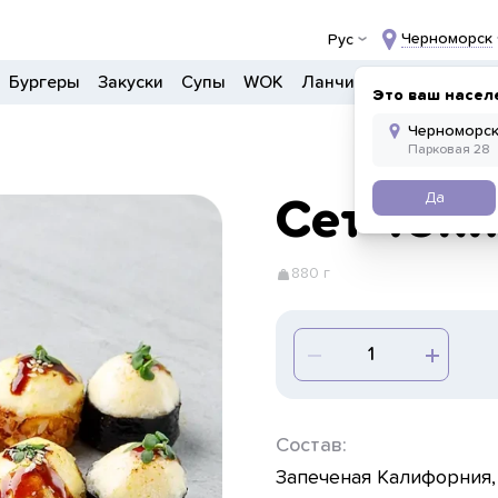
Черноморск
Рус
Бургеры
Закуски
Супы
WOK
Ланчи
Салаты
Боул
Это ваш насел
Да
Сет Ток
880 г
Состав:
Запеченая Калифорния,