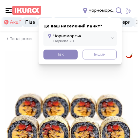
Чорноморськ
Акції
Піца
Суші
Суші бургери
Комбо
Бургери
Це ваш населений пункт?
Теплі роли
Так
Інший