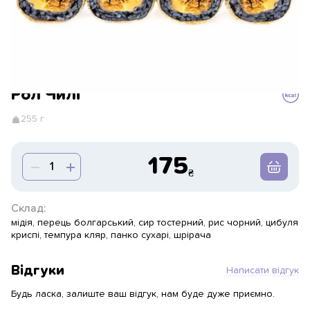
Рол Чилі
255 г
175
Склад:
мідія, перець болгарський, сир тостерний, рис чорний, цибуля
криспі, темпура кляр, панко сухарі, шрірача
Відгуки
Написати відгук
Будь ласка, залиште ваш відгук, нам буде дуже приємно.