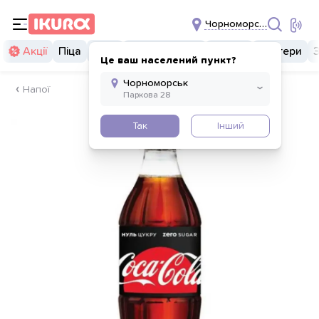
Чорноморськ
Акції
Піца
Суші
Суші бургери
Комбо
Бургери
Це ваш населений пункт?
Напої
Так
Інший