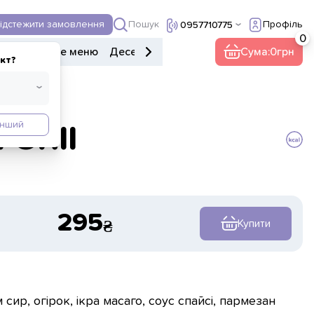
Пошук
ідстежити замовлення
Профіль
0957710775
ери
Дитяче меню
Десерти
Напої
Інше
Сума:
0
кт?
Інший
Grill
295
Купити
сир, огірок, ікра масаго, соус спайсі, пармезан