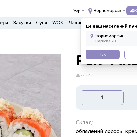
Чорноморськ
В
Укр
гери
Закуски
Супи
WOK
Ланчі
Салати
Боули
Дон
Це ваш населений пун
Так
Рол Філа 
275 г
Склад:
обпалений лосось, крем 