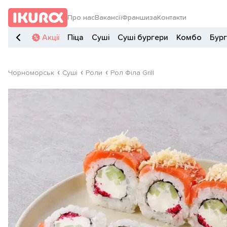
Про нас
Вакансії
Франшиза
Контакти
Акції
Піца
Суші
Суші бургери
Комбо
Бур
Чорноморськ
Суші
Роли
Рол Філа Grill