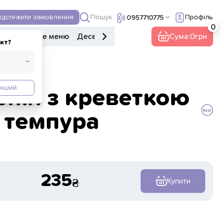
Пошук
ідстежити замовлення
Профіль
0957710775
ери
Дитяче меню
Десерти
Напої
Інше
Сума:
0
кт?
Інший
рнія з креветкою
темпура
235
Купити