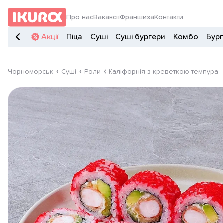
Про нас
Вакансії
Франшиза
Контакти
Акції
Піца
Суші
Суші бургери
Комбо
Бур
Чорноморськ
Суші
Роли
Каліфорнія з креветкою темпура