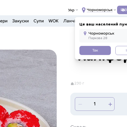
Чорноморськ
В
Укр
гери
Закуски
Супи
WOK
Ланчі
Салати
Боули
Дон
Це ваш населений пун
Так
Каліфо
230 г