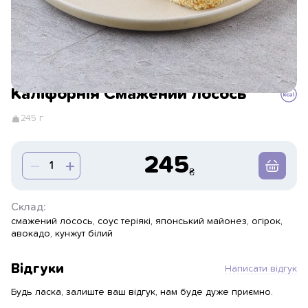
Каліфорнія Смажений лосось
245 г
245
Склад:
смажений лосось, соус теріякі, японський майонез, огірок,
авокадо, кунжут білий
Відгуки
Написати відгук
Будь ласка, залиште ваш відгук, нам буде дуже приємно.