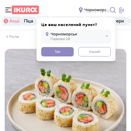
Чорноморськ
Акції
Піца
Суші
Суші бургери
Комбо
Бургери
Це ваш населений пункт?
Роли
Так
Інший