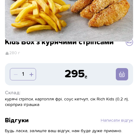
Kids Box з курячими стріпсами
280 г
295
Склад:
курячі стріпси, картопля фрі, соус кетчуп, сік Rich Kids (0,2 л),
сюрприз іграшка
Відгуки
Написати відгук
Будь ласка, залиште ваш відгук, нам буде дуже приємно.