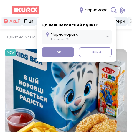
Чорноморськ
Акції
Піца
Суші
Суші бургери
Комбо
Бургери
Це ваш населений пункт?
Дитяче меню
Так
Інший
NEW