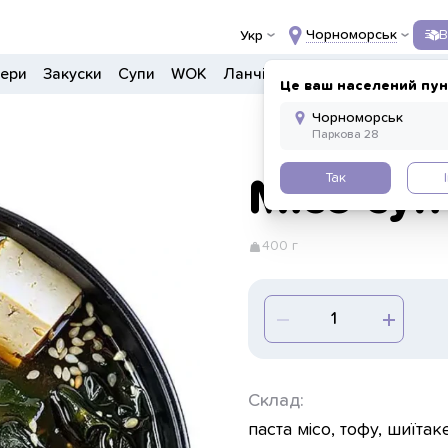
Чорноморськ
В
Укр
гери
Закуски
Супи
WOK
Ланчі
Салати
Боули
Дон
Це ваш населений пун
Так
Місо суп
400 г
Склад:
паста місо, тофу, шиїта