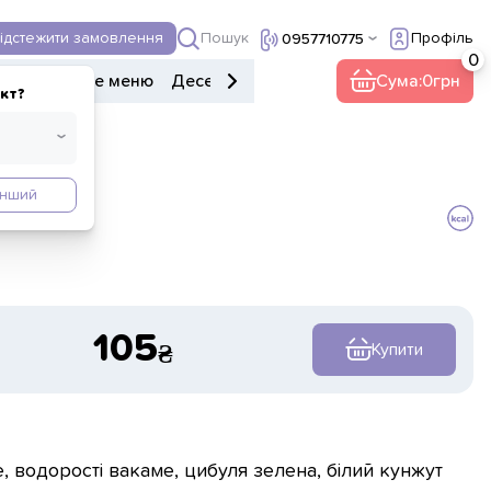
Пошук
ідстежити замовлення
Профіль
0957710775
ери
Дитяче меню
Десерти
Напої
Інше
Сума:
0
кт?
Інший
105
Купити
ке, водорості вакаме, цибуля зелена, білий кунжут