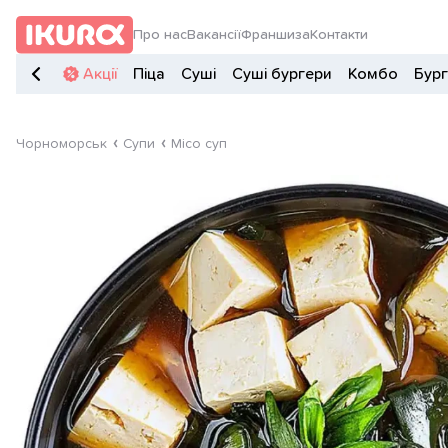
Про нас
Вакансії
Франшиза
Контакти
Акції
Піца
Суші
Суші бургери
Комбо
Бур
Чорноморськ
Супи
Місо суп