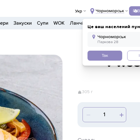
Чорноморськ
В
Укр
гери
Закуски
Супи
WOK
Ланчі
Салати
Боули
Дон
Це ваш населений пун
Так
Рисо
305 г