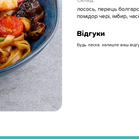
Склад:
лосось, перець болгарс
помідор чері, імбир, ча
Відгуки
Будь ласка, залиште ваш відг