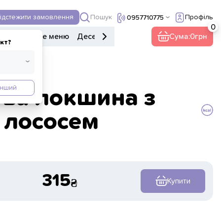
Пошук
ідстежити замовлення
Профіль
0957710775
ери
Дитяче меню
Десерти
Напої
Інше
Сума:
0
кт?
Інший
ва локшина з
лососем
315
Купити