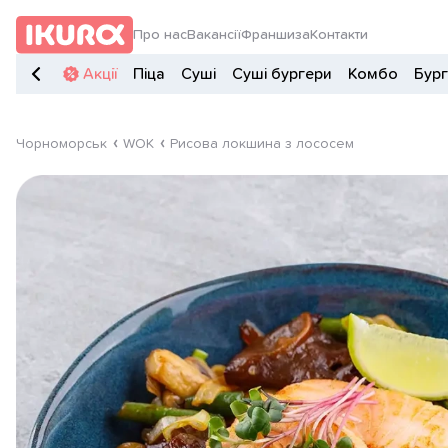
Про нас
Вакансії
Франшиза
Контакти
Акції
Піца
Суші
Суші бургери
Комбо
Бур
Чорноморськ
WOK
Рисова локшина з лососем