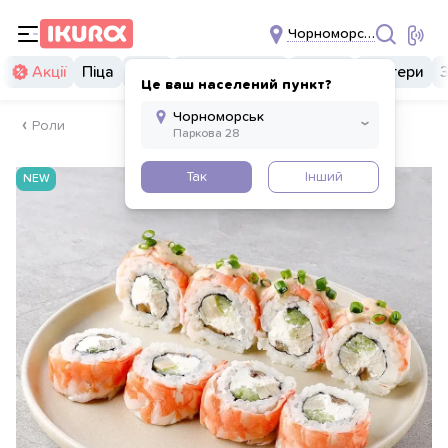
Чорноморськ
Акції
Піца
Суші
Суші бургери
Комбо
Бургери
Це ваш населений пункт?
Роли
Так
Інший
NEW