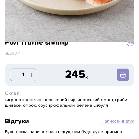
Рол Truffle shrimp
280 г
245
Склад:
тигрова креветка, вершковий сир, японський омлет, гриби
шиїтаке, огірок, соус трюфельний, зелена цибуля
Відгуки
Написати відгук
Будь ласка, залиште ваш відгук, нам буде дуже приємно.