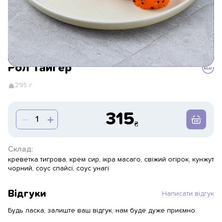
Рол Тайгер
295 г
315
Склад:
креветка тигрова, крем сир, ікра масаго, свіжий огірок, кунжут
чорний, соус спайсі, соус унагі
Відгуки
Написати відгук
Будь ласка, залиште ваш відгук, нам буде дуже приємно.