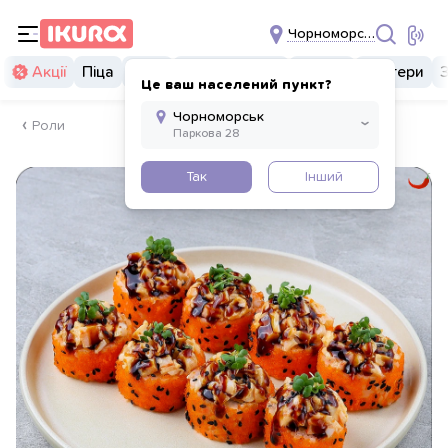
Чорноморськ
Акції
Піца
Суші
Суші бургери
Комбо
Бургери
Це ваш населений пункт?
Роли
Так
Інший