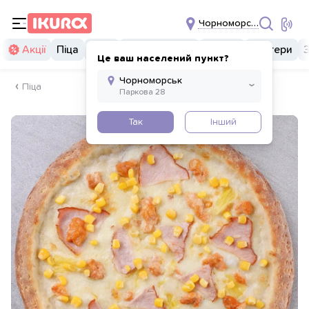
Чорноморськ
Акції
Піца
Суші
Суші бургери
Комбо
Бургери
Це ваш населений пункт?
Піца
Так
Інший