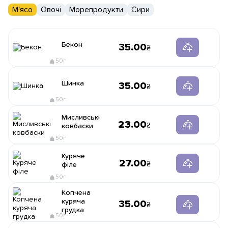
М'ясо
Овочі
Морепродукти
Сири
Бекон
35.00
50г
Шинка
35.00
50г
Мисливські
23.00
ковбаски
50г
Куряче
27.00
філе
50г
Копчена
куряча
35.00
грудка
50г