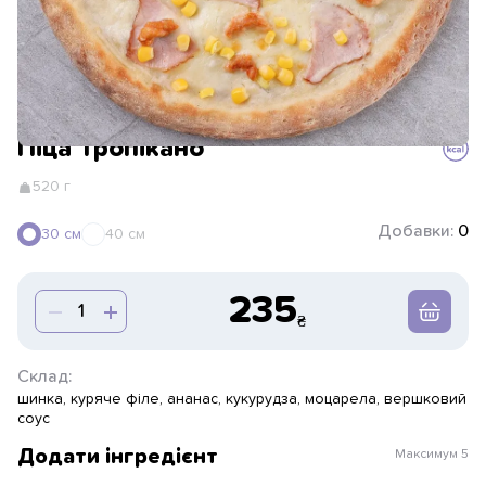
Піца Тропікано
520 г
Добавки:
0
30 см
40 см
235
Склад:
шинка, куряче філе, ананас, кукурудза, моцарела, вершковий
соус
Додати інгредієнт
Максимум
5